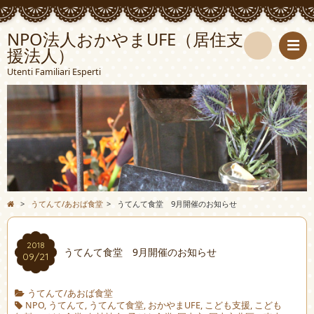
NPO法人おかやまUFE（居住支
援法人）
検
Utenti Familiari Esperti
索
>
うてんて/あおば食堂
>
うてんて食堂 9月開催のお知らせ
2018
うてんて食堂 9月開催のお知らせ
09/21
うてんて/あおば食堂
NPO
,
うてんて
,
うてんて食堂
,
おかやまUFE
,
こども支援
,
こども