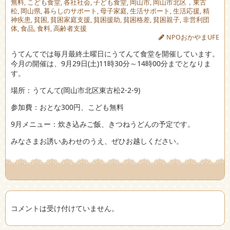
無料
,
こども食堂
,
各社社会
,
子ども食堂
,
岡山市
,
岡山市北区，東古
松
,
岡山県
,
暮らしのサポート
,
母子家庭
,
生活サポート
,
生活応援
,
精
神疾患
,
貧困
,
貧困家庭支援
,
貧困援助
,
貧困格差
,
貧困親子
,
非営利団
体
,
食品
,
食料
,
高齢者支援
NPOおかやまUFE
うてんてでは毎月最終土曜日にうてんて食堂を開催しています。
今月の開催は、9月29日(土)11時30分～14時00分までとなりま
す。
場所：うてんて(岡山市北区東古松2-2-9)
参加費：おとな300円、こども無料
9月メニュー：炊き込みご飯、きつねうどんの予定です。
みなさまお誘いあわせのうえ、ぜひお越しください。
コメントは受け付けていません。