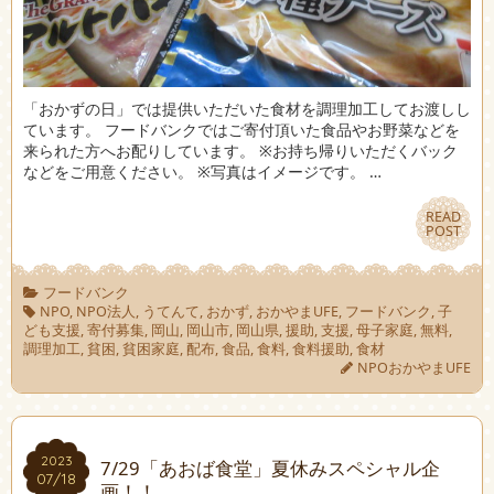
「おかずの日」では提供いただいた食材を調理加工してお渡しし
ています。 フードバンクではご寄付頂いた食品やお野菜などを
来られた方へお配りしています。 ※お持ち帰りいただくバック
などをご用意ください。 ※写真はイメージです。 …
READ
READ
POST
POST
フードバンク
NPO
,
NPO法人
,
うてんて
,
おかず
,
おかやまUFE
,
フードバンク
,
子
ども支援
,
寄付募集
,
岡山
,
岡山市
,
岡山県
,
援助
,
支援
,
母子家庭
,
無料
,
調理加工
,
貧困
,
貧困家庭
,
配布
,
食品
,
食料
,
食料援助
,
食材
NPOおかやまUFE
2023
2023
7/29「あおば食堂」夏休みスペシャル企
07/18
07/18
画！！