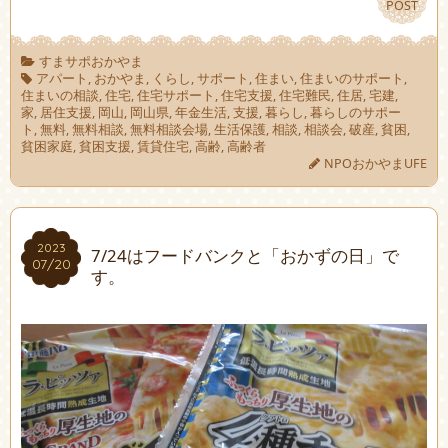
POST
POST
すまサポおかやま
アパート
,
おかやま
,
くらし
,
サポート
,
住まい
,
住まいのサポート
,
住まいの相談
,
住宅
,
住宅サポート
,
住宅支援
,
住宅難民
,
住居
,
宅建
,
家
,
居住支援
,
岡山
,
岡山県
,
年金生活
,
支援
,
暮らし
,
暮らしのサポー
ト
,
無料
,
無料相談
,
無料相談会場
,
生活保護
,
相談
,
相談会
,
破産
,
貧困
,
貧困家庭
,
貧困支援
,
賃貸住宅
,
高齢
,
高齢者
NPOおかやまUFE
2023
2023
7/24はフードバンクと「おかずの日」で
07/20
07/20
す。