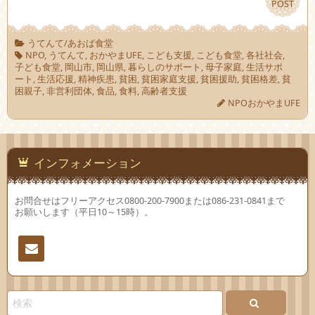
POST
POST
うてんて/あおば食堂
NPO
,
うてんて
,
おかやまUFE
,
こども支援
,
こども食堂
,
各社社会
,
子ども食堂
,
岡山市
,
岡山県
,
暮らしのサポート
,
母子家庭
,
生活サポ
ート
,
生活応援
,
精神疾患
,
貧困
,
貧困家庭支援
,
貧困援助
,
貧困格差
,
貧
困親子
,
非営利団体
,
食品
,
食料
,
高齢者支援
NPOおかやまUFE
インフォメーション
お問合せはフリーアクセス0800-200-7900または086-231-0841まで
お願いします（平日10～15時）。
連絡
先