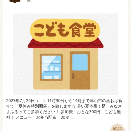
2023年7月29日（土）11時30分から14時まで津山市のあおば食
堂で「夏休み特別開催」を致します☆ 暑い夏本番！是非みなさ
まふるってご参加ください！ 参加費：おとな300円 こども無
料！ メニュー：お弁当配布 30食 …
READ
READ