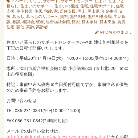
アパート
,
くらし
,
サポート
,
サポートセンター
,
住まい
,
住まいと
暮らし
,
住まいのサポート
,
住まいの相談
,
住宅
,
住宅サポート
,
住宅
支援
,
住宅難民
,
住居
,
宅建
,
家
,
居住支援
,
岡山
,
岡山県
,
年金生活
,
支
援
,
暮らし
,
暮らしのサポート
,
無料
,
無料相談
,
無料相談会場
,
生活保
護
,
相談
,
相談会
,
破産
,
総合福祉会館
,
貧困
,
貧困家庭
,
貧困支援
,
賃貸
住宅
,
開催
,
高齢
,
高齢者
NPOおかやまUFE
住まいと暮らしのサポートセンターおかやま 津山無料相談会を
下記の日程で開催いたします。
日時：平成30年11月14日(水) 10:00～15:00(受付は14:00まで)
場所：津山市総合福祉会館２階 小会議室(津山市山北520 ※津
山市役所東隣)
特記：事前申込み優先 ※当日受付可能ですが、事前申込者優先
のため事前予約をお願いします。
お問い合わせは
TEL 086-231-0841(平日10:00～15:00)
FAX 086-231-0842(24時間対応)
メールでのお問い合わせは、
http://mbkdjfdxha.m4.valueserver.jp/postmail-utf/
からお願