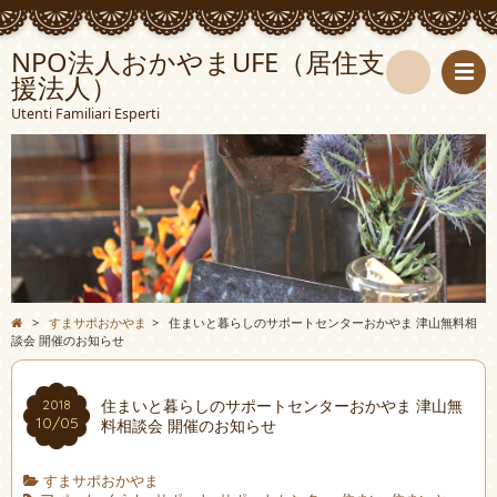
NPO法人おかやまUFE（居住支
援法人）
検
Utenti Familiari Esperti
索
>
すまサポおかやま
>
住まいと暮らしのサポートセンターおかやま 津山無料相
談会 開催のお知らせ
住まいと暮らしのサポートセンターおかやま 津山無
2018
10/05
料相談会 開催のお知らせ
すまサポおかやま