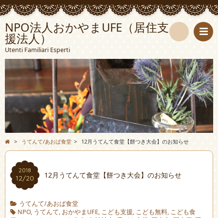
NPO法人おかやまUFE（居住支
援法人）
検
Utenti Familiari Esperti
索
>
うてんて/あおば食堂
>
12月うてんて食堂【餅つき大会】のお知らせ
2018
12月うてんて食堂【餅つき大会】のお知らせ
12/20
うてんて/あおば食堂
NPO
,
うてんて
,
おかやまUFE
,
こども支援
,
こども無料
,
こども食