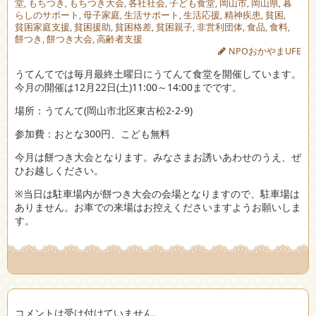
堂
,
もちつき
,
もちつき大会
,
各社社会
,
子ども食堂
,
岡山市
,
岡山県
,
暮
らしのサポート
,
母子家庭
,
生活サポート
,
生活応援
,
精神疾患
,
貧困
,
貧困家庭支援
,
貧困援助
,
貧困格差
,
貧困親子
,
非営利団体
,
食品
,
食料
,
餅つき
,
餅つき大会
,
高齢者支援
NPOおかやまUFE
うてんてでは毎月最終土曜日にうてんて食堂を開催しています。
今月の開催は12月22日(土)11:00～14:00までです。
場所：うてんて(岡山市北区東古松2-2-9)
参加費：おとな300円、こども無料
今月は餅つき大会となります。みなさまお誘いあわせのうえ、ぜ
ひお越しください。
※当日は駐車場内が餅つき大会の会場となりますので、駐車場は
ありません。お車での来場はお控えくださいますようお願いしま
す。
コメントは受け付けていません。