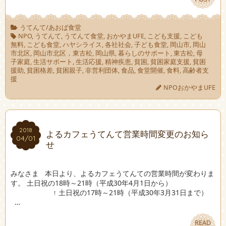
うてんて/あおば食堂
NPO
,
うてんて
,
うてんて食堂
,
おかやまUFE
,
こども支援
,
こども
無料
,
こども食堂
,
ハヤシライス
,
各社社会
,
子ども食堂
,
岡山市
,
岡山
市北区
,
岡山市北区，東古松
,
岡山県
,
暮らしのサポート
,
東古松
,
母
子家庭
,
生活サポート
,
生活応援
,
精神疾患
,
貧困
,
貧困家庭支援
,
貧困
援助
,
貧困格差
,
貧困親子
,
非営利団体
,
食品
,
食堂開催
,
食料
,
高齢者支
援
NPOおかやまUFE
2018
2018
よるカフェうてんて営業時間変更のお知ら
04/01
04/01
せ
みなさま 本日より、よるカフェうてんての営業時間が変わりま
す。 土日祝の18時～21時（平成30年4月1日から）
↑ 土日祝の17時～21時（平成30年3月31日まで）
…
READ
READ