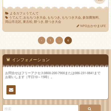
よるカフェうてんて
うてんて
,
おもちつき大会
,
もちつき
,
もちつき大会
,
参加費無料
,
岡山市北区
,
東古松
,
餅つき
,
餅つき大会
NPOおかやまUFE
‹
1
…
6
インフォメーション
お問合せはフリーアクセス0800-200-7900または086-231-0841まで
お願いします（平日10～15時）。
連絡
先