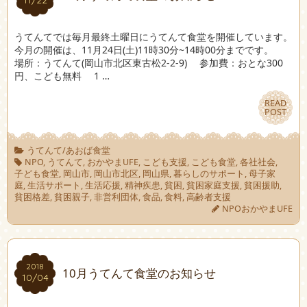
うてんてでは毎月最終土曜日にうてんて食堂を開催しています。
今月の開催は、11月24日(土)11時30分~14時00分までです。
場所：うてんて(岡山市北区東古松2-2-9) 参加費：おとな300
円、こども無料 1 …
READ
READ
POST
POST
うてんて/あおば食堂
NPO
,
うてんて
,
おかやまUFE
,
こども支援
,
こども食堂
,
各社社会
,
子ども食堂
,
岡山市
,
岡山市北区
,
岡山県
,
暮らしのサポート
,
母子家
庭
,
生活サポート
,
生活応援
,
精神疾患
,
貧困
,
貧困家庭支援
,
貧困援助
,
貧困格差
,
貧困親子
,
非営利団体
,
食品
,
食料
,
高齢者支援
NPOおかやまUFE
2018
2018
10月うてんて食堂のお知らせ
10/04
10/04