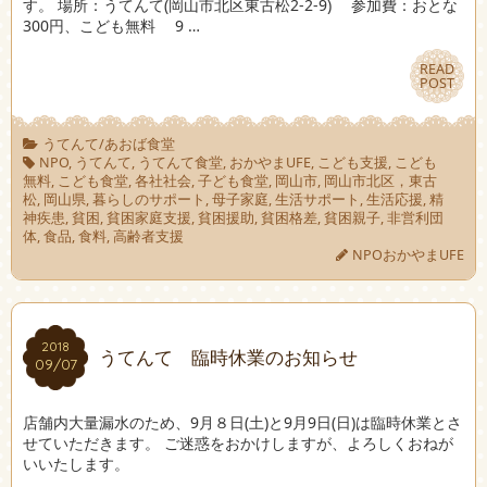
す。 場所：うてんて(岡山市北区東古松2-2-9) 参加費：おとな
300円、こども無料 9 …
READ
READ
POST
POST
うてんて/あおば食堂
NPO
,
うてんて
,
うてんて食堂
,
おかやまUFE
,
こども支援
,
こども
無料
,
こども食堂
,
各社社会
,
子ども食堂
,
岡山市
,
岡山市北区，東古
松
,
岡山県
,
暮らしのサポート
,
母子家庭
,
生活サポート
,
生活応援
,
精
神疾患
,
貧困
,
貧困家庭支援
,
貧困援助
,
貧困格差
,
貧困親子
,
非営利団
体
,
食品
,
食料
,
高齢者支援
NPOおかやまUFE
2018
2018
うてんて 臨時休業のお知らせ
09/07
09/07
店舗内大量漏水のため、9月８日(土)と9月9日(日)は臨時休業とさ
せていただきます。 ご迷惑をおかけしますが、よろしくおねが
いいたします。