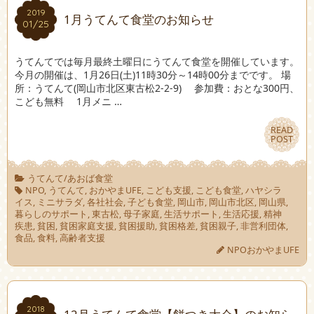
2019
2019
1月うてんて食堂のお知らせ
01/25
01/25
うてんてでは毎月最終土曜日にうてんて食堂を開催しています。
今月の開催は、1月26日(土)11時30分～14時00分までです。 場
所：うてんて(岡山市北区東古松2-2-9) 参加費：おとな300円、
こども無料 1月メニ …
READ
READ
POST
POST
うてんて/あおば食堂
NPO
,
うてんて
,
おかやまUFE
,
こども支援
,
こども食堂
,
ハヤシラ
イス
,
ミニサラダ
,
各社社会
,
子ども食堂
,
岡山市
,
岡山市北区
,
岡山県
,
暮らしのサポート
,
東古松
,
母子家庭
,
生活サポート
,
生活応援
,
精神
疾患
,
貧困
,
貧困家庭支援
,
貧困援助
,
貧困格差
,
貧困親子
,
非営利団体
,
食品
,
食料
,
高齢者支援
NPOおかやまUFE
2018
2018