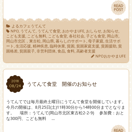
READ
READ
POST
POST
よるカフェうてんて
NPO
,
うてんて
,
うてんて食堂
,
おかやまUFE
,
おしらせ
,
お知らせ
,
こども支援
,
こども無料
,
こども食堂
,
各社社会
,
子ども食堂
,
岡山市
,
岡山市北区，東古松
,
岡山県
,
暮らしのサポート
,
母子家庭
,
生活サポ
ート
,
生活応援
,
精神疾患
,
臨時休業
,
貧困
,
貧困家庭支援
,
貧困援助
,
貧
困格差
,
貧困親子
,
非営利団体
,
食品
,
食料
,
高齢者支援
NPOおかやまUFE
2018
2018
うてんて食堂 開催のお知らせ
08/24
08/24
うてんてでは毎月最終土曜日にうてんて食堂を開催しています。
今月の開催は、8月25日(土)11時30分から14時00分までとなりま
す。 場所：うてんて(岡山市北区東古松2-2-9) 参加費：おと
な300円、こども無料 …
READ
READ