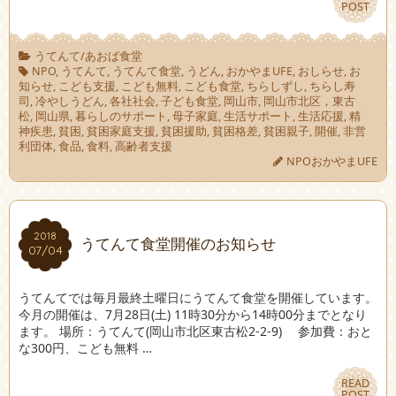
POST
POST
うてんて/あおば食堂
NPO
,
うてんて
,
うてんて食堂
,
うどん
,
おかやまUFE
,
おしらせ
,
お
知らせ
,
こども支援
,
こども無料
,
こども食堂
,
ちらしずし
,
ちらし寿
司
,
冷やしうどん
,
各社社会
,
子ども食堂
,
岡山市
,
岡山市北区，東古
松
,
岡山県
,
暮らしのサポート
,
母子家庭
,
生活サポート
,
生活応援
,
精
神疾患
,
貧困
,
貧困家庭支援
,
貧困援助
,
貧困格差
,
貧困親子
,
開催
,
非営
利団体
,
食品
,
食料
,
高齢者支援
NPOおかやまUFE
2018
2018
うてんて食堂開催のお知らせ
07/04
07/04
うてんてでは毎月最終土曜日にうてんて食堂を開催しています。
今月の開催は、7月28日(土) 11時30分から14時00分までとなり
ます。 場所：うてんて(岡山市北区東古松2-2-9) 参加費：おと
な300円、こども無料 …
READ
READ
POST
POST