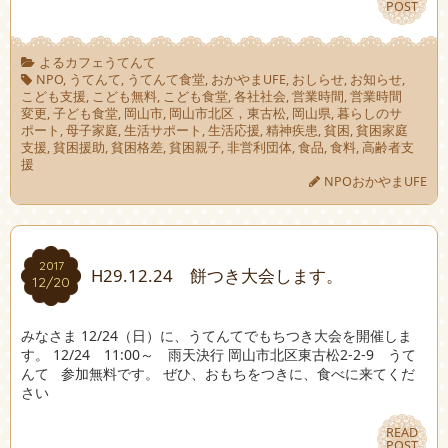
POST
POST
よるカフェうてんて
NPO
,
うてんて
,
うてんて食堂
,
おかやまUFE
,
おしらせ
,
お知らせ
,
こども支援
,
こども無料
,
こども食堂
,
各社社会
,
営業時間
,
営業時間
変更
,
子ども食堂
,
岡山市
,
岡山市北区，東古松
,
岡山県
,
暮らしのサ
ポート
,
母子家庭
,
生活サポート
,
生活応援
,
精神疾患
,
貧困
,
貧困家庭
支援
,
貧困援助
,
貧困格差
,
貧困親子
,
非営利団体
,
食品
,
食料
,
高齢者支
援
NPOおかやまUFE
2017
2017
H29.12.24 餅つき大会します。
12/20
12/20
みなさま 12/24（日）に、うてんてでもちつき大会を開催しま
す。 12/24 11:00～ 雨天決行 岡山市北区東古松2-2-9 うて
んて 参加無料です。 ぜひ、おもちをつきに、食べに来てくだ
さい
READ
READ
POST
POST