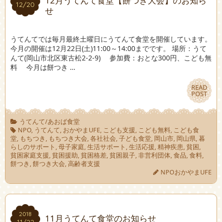
12月うてんて食堂【餅つき大会】のお知ら
12/20
12/20
せ
うてんてでは毎月最終土曜日にうてんて食堂を開催しています。
今月の開催は12月22日(土)11:00～14:00までです。 場所：うて
んて(岡山市北区東古松2-2-9) 参加費：おとな300円、こども無
料 今月は餅つき …
READ
READ
POST
POST
うてんて/あおば食堂
NPO
,
うてんて
,
おかやまUFE
,
こども支援
,
こども無料
,
こども食
堂
,
もちつき
,
もちつき大会
,
各社社会
,
子ども食堂
,
岡山市
,
岡山県
,
暮
らしのサポート
,
母子家庭
,
生活サポート
,
生活応援
,
精神疾患
,
貧困
,
貧困家庭支援
,
貧困援助
,
貧困格差
,
貧困親子
,
非営利団体
,
食品
,
食料
,
餅つき
,
餅つき大会
,
高齢者支援
NPOおかやまUFE
2018
2018
11月うてんて食堂のお知らせ
11/22
11/22