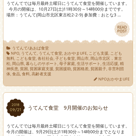
うてんてでは毎月最終土曜日にうてんて食堂を開催しています。
今月の開催は、10月27日(土)11時30分～14時00分までです。
場所：うてんて(岡山市北区東古松2-2-9) 参加費：おとな3 …
READ
READ
POST
POST
うてんて/あおば食堂
NPO
,
うてんて
,
うてんて食堂
,
おかやまUFE
,
こども支援
,
こども
無料
,
こども食堂
,
各社社会
,
子ども食堂
,
岡山市
,
岡山市北区，東古
松
,
岡山県
,
暮らしのサポート
,
母子家庭
,
生活サポート
,
生活応援
,
精
神疾患
,
貧困
,
貧困家庭支援
,
貧困援助
,
貧困格差
,
貧困親子
,
非営利団
体
,
食品
,
食料
,
高齢者支援
NPOおかやまUFE
2018
2018
うてんて食堂 9月開催のお知らせ
09/21
09/21
うてんてでは毎月最終土曜日にうてんて食堂を開催しています。
今月の開催は、9月29日(土)11時30分～14時00分までとなりま