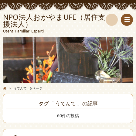
NPO法人おかやまUFE（居住支
援法人）
検
Utenti Familiari Esperti
索
>
うてんて - 6 ページ
タグ「 うてんて 」の記事
60件の投稿