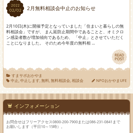
2022
2022
2月無料相談会中止のお知らせ
02/02
02/02
2月10日(木)に開催予定となっていました「住まいと暮らしの無
料相談会」ですが、 まん延防止期間中であることと、オミクロ
ン感染者数が増加傾向であるため、 「中止」とさせていただく
ことになりました。 そのため今年度の無料相 …
READ
READ
POST
POST
すまサポおかやま
中止
,
中止します
,
無料
,
無料相談会
,
相談会
NPOおかやまUFE
インフォメーション
お問合せはフリーアクセス0800-200-7900または086-231-0841まで
お願いします（平日10～15時）。