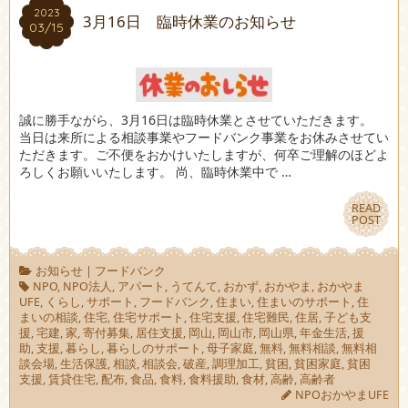
2023
2023
3月16日 臨時休業のお知らせ
03/15
03/15
誠に勝手ながら、3月16日は臨時休業とさせていただきます。
当日は来所による相談事業やフードバンク事業をお休みさせてい
ただきます。ご不便をおかけいたしますが、何卒ご理解のほどよ
ろしくお願いいたします。 尚、臨時休業中で …
READ
READ
POST
POST
お知らせ
|
フードバンク
NPO
,
NPO法人
,
アパート
,
うてんて
,
おかず
,
おかやま
,
おかやま
UFE
,
くらし
,
サポート
,
フードバンク
,
住まい
,
住まいのサポート
,
住
まいの相談
,
住宅
,
住宅サポート
,
住宅支援
,
住宅難民
,
住居
,
子ども支
援
,
宅建
,
家
,
寄付募集
,
居住支援
,
岡山
,
岡山市
,
岡山県
,
年金生活
,
援
助
,
支援
,
暮らし
,
暮らしのサポート
,
母子家庭
,
無料
,
無料相談
,
無料相
談会場
,
生活保護
,
相談
,
相談会
,
破産
,
調理加工
,
貧困
,
貧困家庭
,
貧困
支援
,
賃貸住宅
,
配布
,
食品
,
食料
,
食料援助
,
食材
,
高齢
,
高齢者
NPOおかやまUFE