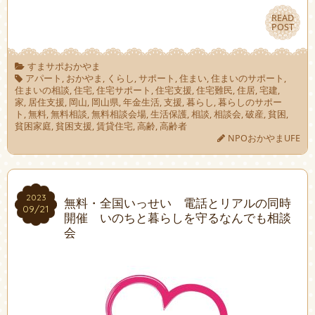
READ
READ
POST
POST
すまサポおかやま
アパート
,
おかやま
,
くらし
,
サポート
,
住まい
,
住まいのサポート
,
住まいの相談
,
住宅
,
住宅サポート
,
住宅支援
,
住宅難民
,
住居
,
宅建
,
家
,
居住支援
,
岡山
,
岡山県
,
年金生活
,
支援
,
暮らし
,
暮らしのサポー
ト
,
無料
,
無料相談
,
無料相談会場
,
生活保護
,
相談
,
相談会
,
破産
,
貧困
,
貧困家庭
,
貧困支援
,
賃貸住宅
,
高齢
,
高齢者
NPOおかやまUFE
2023
2023
無料・全国いっせい 電話とリアルの同時
09/21
09/21
開催 いのちと暮らしを守るなんでも相談
会