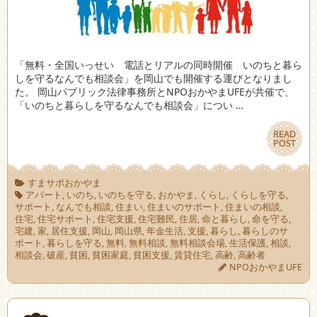
「無料・全国いっせい 電話とリアルの同時開催 いのちと暮ら
しを守るなんでも相談会」を岡山でも開催する運びとなりまし
た。 岡山パブリック法律事務所とNPOおかやまUFEが共催で、
「いのちと暮らしを守るなんでも相談会」につい …
READ
READ
POST
POST
すまサポおかやま
アパート
,
いのち
,
いのちを守る
,
おかやま
,
くらし
,
くらしを守る
,
サポート
,
なんでも相談
,
住まい
,
住まいのサポート
,
住まいの相談
,
住宅
,
住宅サポート
,
住宅支援
,
住宅難民
,
住居
,
命と暮らし
,
命を守る
,
宅建
,
家
,
居住支援
,
岡山
,
岡山県
,
年金生活
,
支援
,
暮らし
,
暮らしのサ
ポート
,
暮らしを守る
,
無料
,
無料相談
,
無料相談会場
,
生活保護
,
相談
,
相談会
,
破産
,
貧困
,
貧困家庭
,
貧困支援
,
賃貸住宅
,
高齢
,
高齢者
NPOおかやまUFE