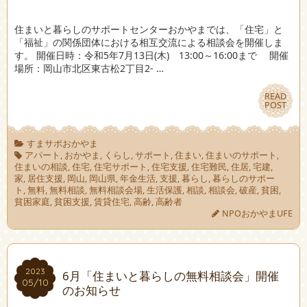
住まいと暮らしのサポートセンターおかやまでは、「住宅」と
「福祉」の関係団体における相互交流による相談会を開催しま
す。 開催日時：令和5年7月13日(木) 13:00～16:00まで 開催
場所：岡山市北区東古松2丁目2- …
READ
READ
POST
POST
すまサポおかやま
アパート
,
おかやま
,
くらし
,
サポート
,
住まい
,
住まいのサポート
,
住まいの相談
,
住宅
,
住宅サポート
,
住宅支援
,
住宅難民
,
住居
,
宅建
,
家
,
居住支援
,
岡山
,
岡山県
,
年金生活
,
支援
,
暮らし
,
暮らしのサポー
ト
,
無料
,
無料相談
,
無料相談会場
,
生活保護
,
相談
,
相談会
,
破産
,
貧困
,
貧困家庭
,
貧困支援
,
賃貸住宅
,
高齢
,
高齢者
NPOおかやまUFE
2023
2023
6月「住まいと暮らしの無料相談会」開催
05/10
05/10
のお知らせ