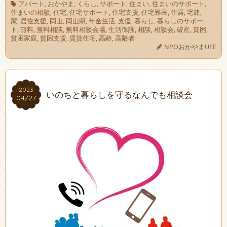
アパート
,
おかやま
,
くらし
,
サポート
,
住まい
,
住まいのサポート
,
住まいの相談
,
住宅
,
住宅サポート
,
住宅支援
,
住宅難民
,
住居
,
宅建
,
家
,
居住支援
,
岡山
,
岡山県
,
年金生活
,
支援
,
暮らし
,
暮らしのサポー
ト
,
無料
,
無料相談
,
無料相談会場
,
生活保護
,
相談
,
相談会
,
破産
,
貧困
,
貧困家庭
,
貧困支援
,
賃貸住宅
,
高齢
,
高齢者
NPOおかやまUFE
2023
2023
いのちと暮らしを守るなんでも相談会
04/27
04/27