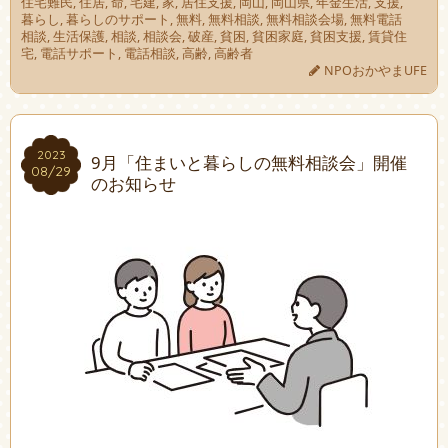
住宅難民
,
住居
,
命
,
宅建
,
家
,
居住支援
,
岡山
,
岡山県
,
年金生活
,
支援
,
暮らし
,
暮らしのサポート
,
無料
,
無料相談
,
無料相談会場
,
無料電話
相談
,
生活保護
,
相談
,
相談会
,
破産
,
貧困
,
貧困家庭
,
貧困支援
,
賃貸住
宅
,
電話サポート
,
電話相談
,
高齢
,
高齢者
NPOおかやまUFE
2023
2023
9月「住まいと暮らしの無料相談会」開催
08/29
08/29
のお知らせ