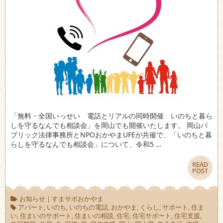
「無料・全国いっせい 電話とリアルの同時開催 いのちと暮ら
しを守るなんでも相談会」を岡山でも開催いたします。 岡山パ
ブリック法律事務所とNPOおかやまUFEが共催で、「いのちと暮
らしを守るなんでも相談会」について、令和5 …
READ
READ
POST
POST
お知らせ
|
すまサポおかやま
アパート
,
いのち
,
いのちの電話
,
おかやま
,
くらし
,
サポート
,
住ま
い
,
住まいのサポート
,
住まいの相談
,
住宅
,
住宅サポート
,
住宅支援
,