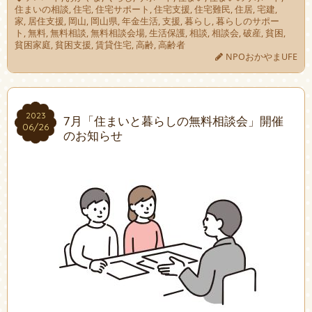
住まいの相談
,
住宅
,
住宅サポート
,
住宅支援
,
住宅難民
,
住居
,
宅建
,
家
,
居住支援
,
岡山
,
岡山県
,
年金生活
,
支援
,
暮らし
,
暮らしのサポー
ト
,
無料
,
無料相談
,
無料相談会場
,
生活保護
,
相談
,
相談会
,
破産
,
貧困
,
貧困家庭
,
貧困支援
,
賃貸住宅
,
高齢
,
高齢者
NPOおかやまUFE
2023
2023
7月「住まいと暮らしの無料相談会」開催
06/26
06/26
のお知らせ