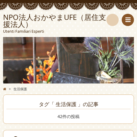
NPO法人おかやまUFE（居住支
援法人）
検
Utenti Familiari Esperti
索
>
生活保護
タグ「 生活保護 」の記事
42件の投稿