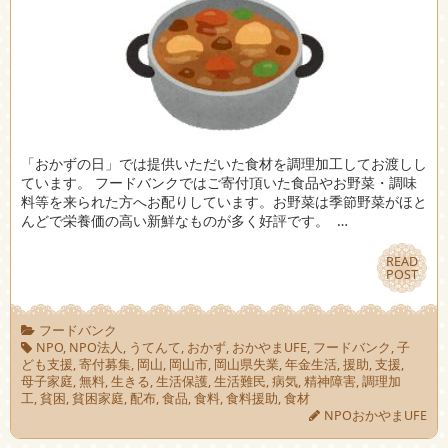
「おかずの日」では提供いただいた食材を調理加工してお渡しし
ています。 フードバンクではご寄付頂いた食品やお野菜・調味
料等を来られた方へお配りしています。お野菜は季節野菜がほと
んどで栄養価の高い新鮮なものが多く好評です。 …
READ
READ
POST
POST
フードバンク
NPO
,
NPO法人
,
うてんて
,
おかず
,
おかやまUFE
,
フードバンク
,
子
ども支援
,
寄付募集
,
岡山
,
岡山市
,
岡山県失業
,
年金生活
,
援助
,
支援
,
母子家庭
,
無料
,
生きる
,
生活保護
,
生活難民
,
病気
,
精神障害
,
調理加
工
,
貧困
,
貧困家庭
,
配布
,
食品
,
食料
,
食料援助
,
食材
NPOおかやまUFE