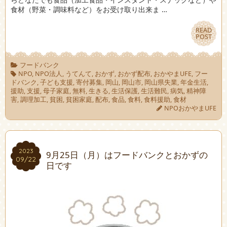
食材（野菜・調味料など）をお受け取り出来ま …
READ
READ
POST
POST
フードバンク
NPO
,
NPO法人
,
うてんて
,
おかず
,
おかず配布
,
おかやまUFE
,
フー
ドバンク
,
子ども支援
,
寄付募集
,
岡山
,
岡山市
,
岡山県失業
,
年金生活
,
援助
,
支援
,
母子家庭
,
無料
,
生きる
,
生活保護
,
生活難民
,
病気
,
精神障
害
,
調理加工
,
貧困
,
貧困家庭
,
配布
,
食品
,
食料
,
食料援助
,
食材
NPOおかやまUFE
2023
2023
9月25日（月）はフードバンクとおかずの
09/22
09/22
日です