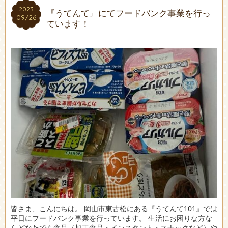
2023
2023
『うてんて』にてフードバンク事業を行っ
09/26
09/26
ています！
皆さま、こんにちは。 岡山市東古松にある『うてんて101』では
平日にフードバンク事業を行っています。 生活にお困りな方な
らどなたでも食品（加工食品・インスタント・スナックなど）や