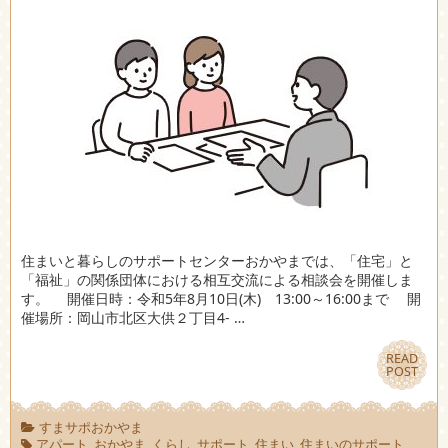
住まいと暮らしのサポートセンターおかやまでは、「住宅」と
「福祉」の関係団体における相互交流による相談会を開催しま
す。 開催日時：令和5年8月10日(木) 13:00～16:00まで 開
催場所：岡山市北区大供２丁目4- …
READ
READ
POST
POST
すまサポおかやま
アパート
,
おかやま
,
くらし
,
サポート
,
住まい
,
住まいのサポート
,