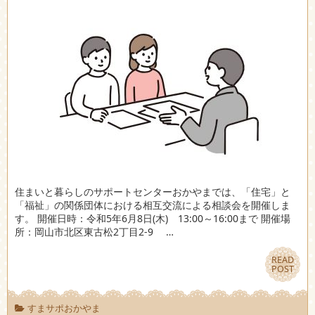
住まいと暮らしのサポートセンターおかやまでは、「住宅」と
「福祉」の関係団体における相互交流による相談会を開催しま
す。 開催日時：令和5年6月8日(木) 13:00～16:00まで 開催場
所：岡山市北区東古松2丁目2-9 …
READ
READ
POST
POST
すまサポおかやま