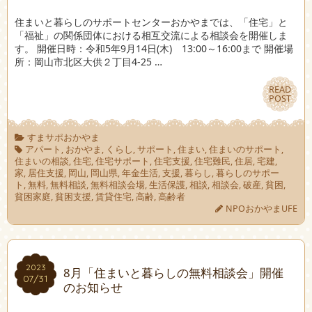
住まいと暮らしのサポートセンターおかやまでは、「住宅」と
「福祉」の関係団体における相互交流による相談会を開催しま
す。 開催日時：令和5年9月14日(木) 13:00～16:00まで 開催場
所：岡山市北区大供２丁目4-25 …
READ
READ
POST
POST
すまサポおかやま
アパート
,
おかやま
,
くらし
,
サポート
,
住まい
,
住まいのサポート
,
住まいの相談
,
住宅
,
住宅サポート
,
住宅支援
,
住宅難民
,
住居
,
宅建
,
家
,
居住支援
,
岡山
,
岡山県
,
年金生活
,
支援
,
暮らし
,
暮らしのサポー
ト
,
無料
,
無料相談
,
無料相談会場
,
生活保護
,
相談
,
相談会
,
破産
,
貧困
,
貧困家庭
,
貧困支援
,
賃貸住宅
,
高齢
,
高齢者
NPOおかやまUFE
2023
2023
8月「住まいと暮らしの無料相談会」開催
07/31
07/31
のお知らせ