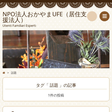
NPO法人おかやまUFE（居住支
援法人）
検
Utenti Familiari Esperti
索
>
話題
タグ「 話題 」の記事
1件の投稿